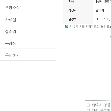
제목
[공지] 20
조합소식
작성자
관리자
자료실
글정보
Hit : 1188
제12차_대의원정기총회_회의록.p
갤러리
동영상
문의하기